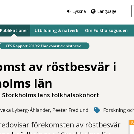
Lyssna
Language
Publikationer
Utbildning & nätverk
Om Folkhälsoguiden
Befintlig sida:
CES Rapport 2019:2 Förekomst av röstbesv...
mst av röstbesvär i
holms län
n Stockholms läns folkhälsokohort
iveka Lyberg-Åhlander, Peeter Fredlund
Forskning och
redovisar förekomsten av röstbesvär