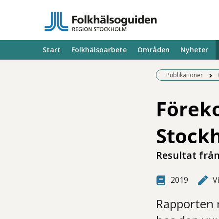
Start
Folkhälsoarbete
Områden
Nyheter
Publikationer
Föreko
Stock
Resultat frå
2019
V
Rapporten 