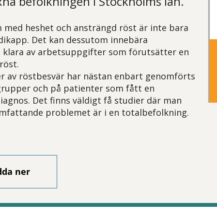
na befolkningen i Stockholms län.
 med heshet och ansträngd röst är inte bara
ndikapp. Det kan dessutom innebära
t klara av arbetsuppgifter som förutsätter en
röst.
er av röstbesvär har nästan enbart genomförts
grupper och på patienter som fått en
iagnos. Det finns väldigt få studier där man
mfattande problemet är i en totalbefolkning.
dda ner