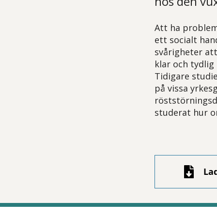
hos den vux
Att ha problem
ett socialt ha
svårigheter at
klar och tydlig 
Tidigare studi
på vissa yrkes
röststörningsd
studerat hur o
La