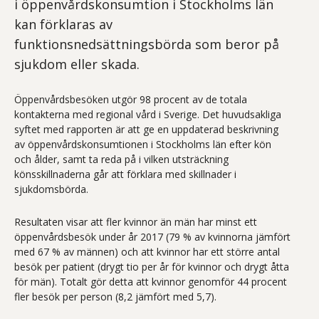
i öppenvårdskonsumtion i Stockholms län
kan förklaras av
funktionsnedsättningsbörda som beror på
sjukdom eller skada.
Öppenvårdsbesöken utgör 98 procent av de totala
kontakterna med regional vård i Sverige. Det huvudsakliga
syftet med rapporten är att ge en uppdaterad beskrivning
av öppenvårdskonsumtionen i Stockholms län efter kön
och ålder, samt ta reda på i vilken utsträckning
könsskillnaderna går att förklara med skillnader i
sjukdomsbörda.
Resultaten visar att fler kvinnor än män har minst ett
öppenvårdsbesök under år 2017 (79 % av kvinnorna jämfört
med 67 % av männen) och att kvinnor har ett större antal
besök per patient (drygt tio per år för kvinnor och drygt åtta
för män). Totalt gör detta att kvinnor genomför 44 procent
fler besök per person (8,2 jämfört med 5,7).