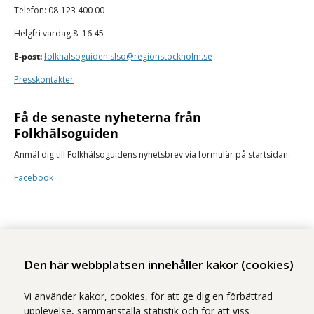
Telefon: 08-123 400 00
Helgfri vardag 8–16.45
E-post:
folkhalsoguiden.slso@regionstockholm.se
Presskontakter
Få de senaste nyheterna från
Folkhälsoguiden
Anmäl dig till Folkhälsoguidens nyhetsbrev via formulär på startsidan.
Facebook
Den här webbplatsen innehåller kakor (cookies)
Stockholms läns sjukvårdsområde erbjuder hälso- och sjukvård i Region
Vi använder kakor, cookies, för att ge dig en förbättrad
Stockholms regi.
upplevelse, sammanställa statistik och för att viss