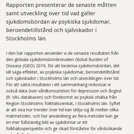
Rapporten presenterar de senaste måtten
samt utveckling över tid vad gäller
sjukdomsbördan av psykiska sjukdomar,
beroendetillstånd och självskador i
Stockholms län.
I den här rapporten använder vi de senaste resultaten från
den globala sjukdomsbördestudien Global Burden of
Disease (GBD) 2019, för att beskriva sjukdomsbördan, det
vill säga effekter, av psykiska sjukdomar, beroendetillstånd
och självskador i Stockholms län och utvecklingen över tid.
För att sätta resultaten i ett sammanhang redovisar vi
också data över vårdkonsumtion för depression och ångest
(fr. VAL-databasen) och förekomst av psykisk ohälsa från
Region Stockholms folkhälsoenkät, i Stockholms län. Syftet
är att visa hur trender över tid kan skilja sig åt mellan olika
mätmetoder, och hur användning av flera metoder kan ge
en mer fullständig bild av sjukdomar ur ett
folkhälsoperspektiv och ge ökad förståelse för vårdsökande