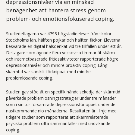
depressionsnivåer via en minskad
benägenhet att hantera stress genom
problem- och emotionsfokuserad coping.
Studiedeltagarna var 4793 högstadieelever från skolor i
Stockholms län, hälften pojkar och hälften flickor. Eleverna
besvarade en digital hälsoenkät vid tre tillfällen under ett år.
Deltagare som ägnade flera veckovisa timmar åt skärm-
och internetbaserade fritidsaktiviteter rapporterade högre
depressionsnivåer och mindre proaktiv coping. Lång
skärmtid var särskilt förknippat med mindre
problemlösande coping.
Studien gav stöd åt en specifik händelsekedja där skärmtid
påverkade problemlösningsstrategier under tre månader
som i sin tur försämrade depressionsförloppet under de
nästkommande nio månaderna. Resultaten är i linje med
tidigare studier som rapporterat att skärmrelaterade
psykiska problem ofta sammanfaller med undvikande
coping.