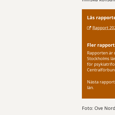
Läs rapport
Rapport 2022
Fler rappor
Rapporten är 
Stockholms lä
för psykiatrif
Centralförbund
Nästa rapport 
län.
Foto: Ove Nor