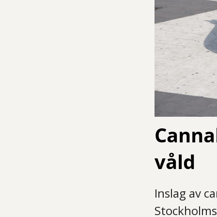
Cannab
våld
Inslag av c
Stockholms 