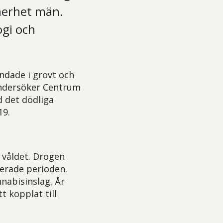
nerhet män.
ogi och
andade i grovt och
 undersöker Centrum
 det dödliga
19.
a våldet. Drogen
derade perioden.
nabisinslag. År
t kopplat till