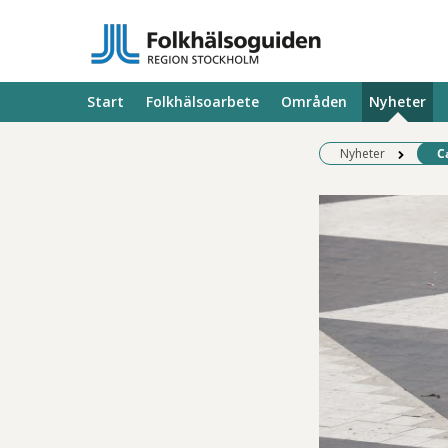
Start
Folkhälsoarbete
Områden
Nyheter
Be
Nyheter
C