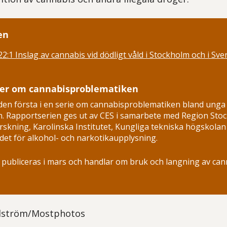
en
:1 Inslag av cannabis vid dödligt våld i Stockholm och i Sver
ter om cannabisproblematiken
den första i en serie om cannabisproblematiken bland unga 
n. Rapportserien ges ut av CES i samarbete med Region St
orskning, Karolinska Institutet, Kungliga tekniska högskolan
et för alkohol- och narkotikaupplysning.
publiceras i mars och handlar om bruk och langning av can
dström/Mostphotos