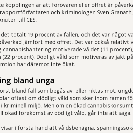
e kopplingen är att förövaren eller offret är påverk
 rapportförfattaren och kriminologen Sven Granath
nuten till CES.
r det totalt 19 procent av fallen, och det var något v
åverkad jämfört med offret. Det var också relativt v
g cannabishantering motiverade våldet (11 procent), 
 (22 procent). Dödligt våld som motiveras av jakt på
mtion har däremot inte ökat.
ning bland unga
örst bland fall som begås av, eller riktas mot, ung
dlar oftast om dödligt våld som sker inom ramen f
er i kriminell miljö. Men om en ökad cannabiskonsum
ill ökad förekomst av dödligt våld, går inte att säga.
 visar i första hand att våldsbenägna, spänningssöka