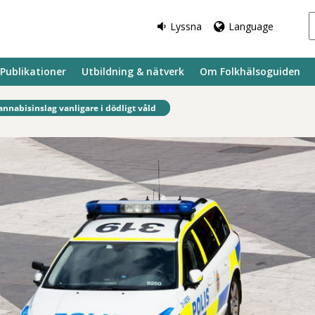
Lyssna
Language
Publikationer
Utbildning & nätverk
Om Folkhälsoguiden
fintlig sida:
annabisinslag vanligare i dödligt våld