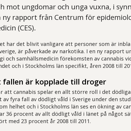
och mot ungdomar och unga vuxna, i syn
n ny rapport från Centrum för epidemiol
icin (CES).
et har det blivit vanligare att personer som är inbl
 Sverige, är påverkade av narkotika. I en ny rapport
gi och samhällsmedicin förekomsten av cannabis vid
andet och i Stockholms län specifikt, åren 2008 till 20
 fallen är kopplade till droger
 att cannabis spelar en allt större roll i det dödlig
 av fyra fall av dödligt våld i Sverige under den stu
som helhet och i Stockholms län ses en ökning av can
var 36 procent av allt dödligt våld i länet på något sät
ört med 23 procent år 2008 till 2011.