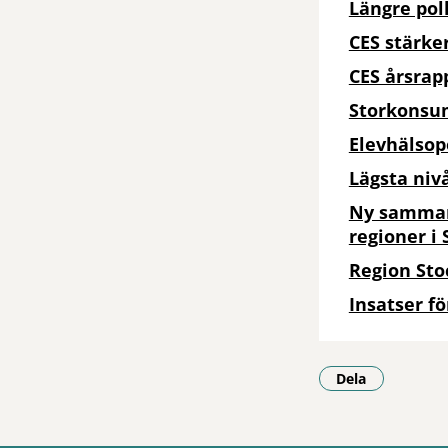
Längre pol
CES stärke
CES årsrap
Storkonsum
Elevhälsopo
Lägsta niv
Ny sammans
regioner i 
Region Sto
Insatser f
Dela
- Klicka för a