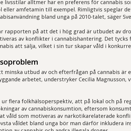
e livsstilar alltmer har en preferens för cannabis 
 eller amfetamin till exempel. Rimligtvis speglar de
abisanvändning bland unga på 2010-talet, säger Sv
r rapporten på att det i hög grad är utbudet av dr
iveras av konflikter i cannabishantering. Det tycks 
nabis att sälja, vilket i sin tur skapar våld i konku
älsoproblem
tt minska utbud av och efterfrågan på cannabis är e
yggande arbetet, understryker Cecilia Magnusson,
t ur flera folkhälsoperspektiv, att på lokal och på re
ökningar av cannabiskonsumtion, eftersom konsumti
kat våld som motiveras av narkotikarelaterade konflik
vsta våldet bland unga bör man därför inkludera ins
ion av cannabis och andra illegala droger.