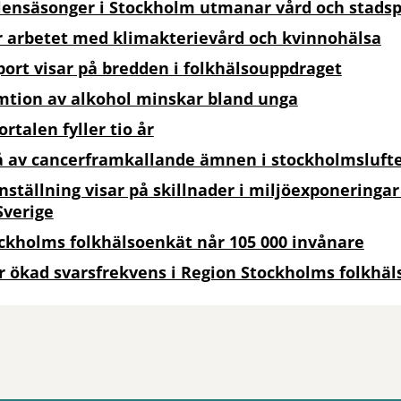
lensäsonger i Stockholm utmanar vård och stadsp
r arbetet med klimakterievård och kvinnohälsa
port visar på bredden i folkhälsouppdraget
tion av alkohol minskar bland unga
rtalen fyller tio år
å av cancerframkallande ämnen i stockholmsluft
tällning visar på skillnader i miljöexponeringar
Sverige
ckholms folkhälsoenkät når 105 000 invånare
ör ökad svarsfrekvens i Region Stockholms folkhä
tt öppna delningsalternativ.