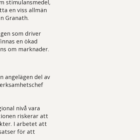
som stimulansmedel,
tta en viss allmän
en Granath.
ogen som driver
finnas en ökad
rrens om marknader.
n angelägen del av
 verksamhetschef
gional nivå vara
onen riskerar att
ter. I arbetet att
atser för att