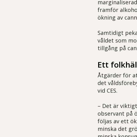
marginaliserad
framför alkohol
ökning av cann
Samtidigt peka
våldet som mot
tillgång på can
Ett folkh
Åtgärder för a
det våldsföreb
vid CES.
– Det är viktig
observant på 
följas av ett ö
minska det grö
minska konsumt