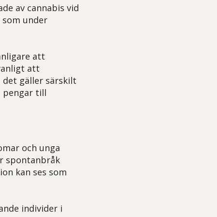
ade av cannabis vid
, som under
anligare att
anligt att
det gäller särskilt
 pengar till
domar och unga
ör spontanbråk
tion kan ses som
nde individer i