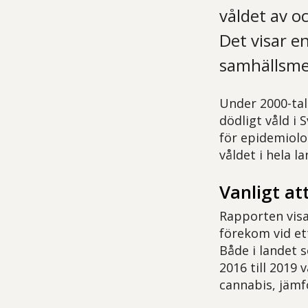
våldet av 
Det visar e
samhällsmed
Under 2000-tal
dödligt våld i
för epidemiolo
våldet i hela l
Vanligt att
Rapporten visar
förekom vid ett
Både i landet 
2016 till 2019 
cannabis, jämf