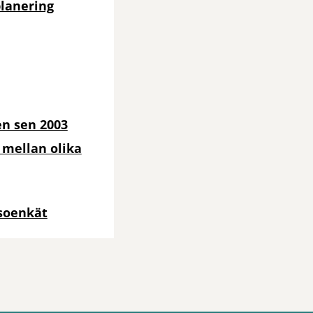
lanering
en sen 2003
 mellan olika
lsoenkät