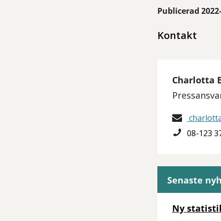
Publicerad 2022
Kontakt
Charlotta 
Pressansva
charlott
08-123 3
Senaste ny
Ny statist