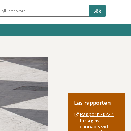
Sökfält
Läs rapporten
Rapport 2022:1
Inslag av
cannabis vid