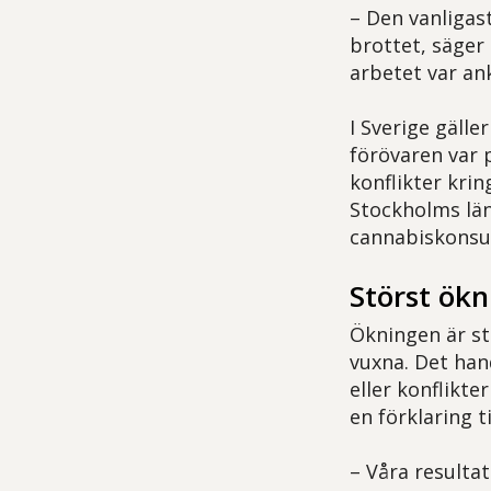
– Den vanligast
brottet, säger
arbetet var ank
I Sverige gälle
förövaren var p
konflikter krin
Stockholms län
cannabiskonsu
Störst ök
Ökningen är st
vuxna. Det han
eller konflikt
en förklaring t
– Våra resultat