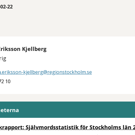
-02-22
Eriksson Kjellberg
rig
a.eriksson-kjellberg@regionstockholm.se
72 10
heterna
ikrapport: Självmordsstatistik för Stockholms län 