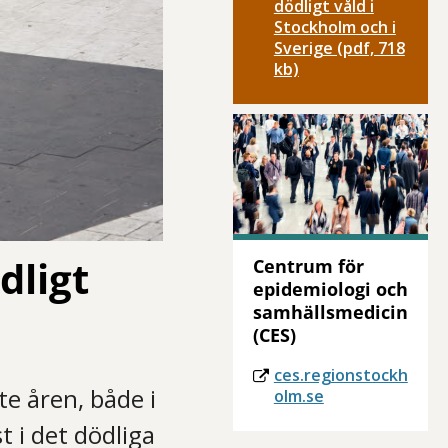
dödligt våld i
Stockholm och i
Sverige (pdf, 718
kb)
dligt
Centrum för
epidemiologi och
samhällsmedicin
(CES)
ces.regionstockh
te åren, både i
olm.se
t i det dödliga