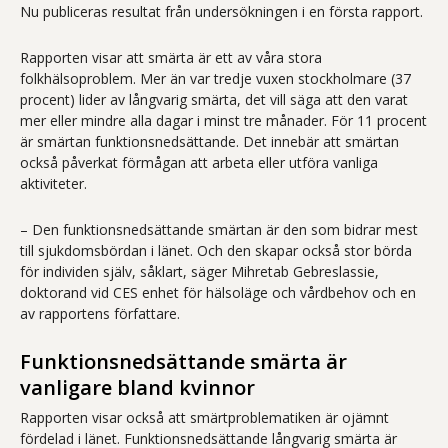
Nu publiceras resultat från undersökningen i en första rapport.
Rapporten visar att smärta är ett av våra stora
folkhälsoproblem. Mer än var tredje vuxen stockholmare (37
procent) lider av långvarig smärta, det vill säga att den varat
mer eller mindre alla dagar i minst tre månader. För 11 procent
är smärtan funktionsnedsättande. Det innebär att smärtan
också påverkat förmågan att arbeta eller utföra vanliga
aktiviteter.
– Den funktionsnedsättande smärtan är den som bidrar mest
till sjukdomsbördan i länet. Och den skapar också stor börda
för individen själv, såklart, säger Mihretab Gebreslassie,
doktorand vid CES enhet för hälsoläge och vårdbehov och en
av rapportens författare.
Funktionsnedsättande smärta är
vanligare bland kvinnor
Rapporten visar också att smärtproblematiken är ojämnt
fördelad i länet. Funktionsnedsättande långvarig smärta är