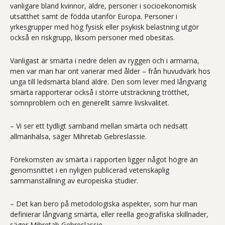
vanligare bland kvinnor, äldre, personer i socioekonomisk
utsatthet samt de födda utanför Europa. Personer i
yrkesgrupper med hög fysisk eller psykisk belastning utgör
också en riskgrupp, liksom personer med obesitas.
Vanligast är smärta i nedre delen av ryggen och i armarna,
men var man har ont varierar med ålder – från huvudvärk hos
unga till ledsmärta bland äldre. Den som lever med långvarig
smärta rapporterar också i större utsträckning trötthet,
sömnproblem och en generellt sämre livskvalitet.
– Vi ser ett tydligt samband mellan smärta och nedsatt
allmänhälsa, säger Mihretab Gebreslassie.
Förekomsten av smärta i rapporten ligger något högre än
genomsnittet i en nyligen publicerad vetenskaplig
sammanställning av europeiska studier.
– Det kan bero på metodologiska aspekter, som hur man
definierar långvarig smärta, eller reella geografiska skillnader,
säger Mihretab Gebreslassie.