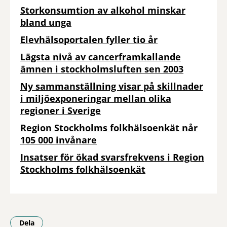
Storkonsumtion av alkohol minskar
bland unga
Elevhälsoportalen fyller tio år
Lägsta nivå av cancerframkallande
ämnen i stockholmsluften sen 2003
Ny sammanställning visar på skillnader
i miljöexponeringar mellan olika
regioner i Sverige
Region Stockholms folkhälsoenkät når
105 000 invånare
Insatser för ökad svarsfrekvens i Region
Stockholms folkhälsoenkät
Dela