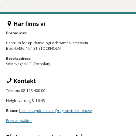
- Klicka för att öppna delningsalternativ.
Här finns vi
Postadress:
Centrum för epidemiologi och samhällsmedicin
Box 45436, 104 31 STOCKHOLM
Besöksadress:
Solnavägen 1 E (Torsplan)
Kontakt
Telefon: 08-123 400 00
Helgfri vardag 8–16.45
E-post:
folkhalsoguiden.slso@regionstockholm.se
Presskontakter