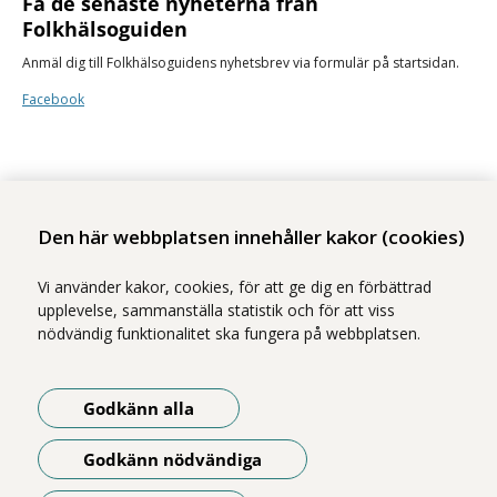
Få de senaste nyheterna från
Folkhälsoguiden
Anmäl dig till Folkhälsoguidens nyhetsbrev via formulär på startsidan.
Facebook
Den här webbplatsen innehåller kakor (cookies)
Stockholms läns sjukvårdsområde erbjuder hälso- och sjukvård i Region
Vi använder kakor, cookies, för att ge dig en förbättrad
Stockholms regi.
upplevelse, sammanställa statistik och för att viss
nödvändig funktionalitet ska fungera på webbplatsen.
Samtliga bilder på webbplatsen är tagna av fotograf Yanan Li om inget
annat namn anges.
Om webbplatsen
Godkänn alla
Godkänn nödvändiga