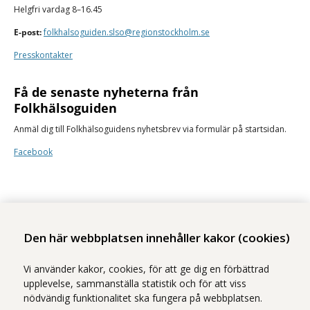
Helgfri vardag 8–16.45
E-post:
folkhalsoguiden.slso@regionstockholm.se
Presskontakter
Få de senaste nyheterna från
Folkhälsoguiden
Anmäl dig till Folkhälsoguidens nyhetsbrev via formulär på startsidan.
Facebook
Den här webbplatsen innehåller kakor (cookies)
Stockholms läns sjukvårdsområde erbjuder hälso- och sjukvård i Region
Vi använder kakor, cookies, för att ge dig en förbättrad
Stockholms regi.
upplevelse, sammanställa statistik och för att viss
nödvändig funktionalitet ska fungera på webbplatsen.
Samtliga bilder på webbplatsen är tagna av fotograf Yanan Li om inget