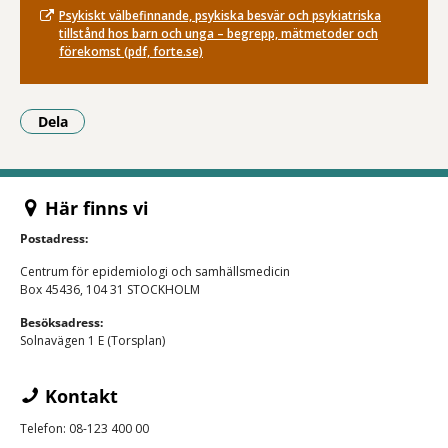
Psykiskt välbefinnande, psykiska besvär och psykiatriska
tillstånd hos barn och unga – begrepp, mätmetoder och
förekomst (pdf, forte.se)
Dela
- Klicka för att öppna delningsalternativ.
Här finns vi
Postadress:
Centrum för epidemiologi och samhällsmedicin
Box 45436, 104 31 STOCKHOLM
Besöksadress:
Solnavägen 1 E (Torsplan)
Kontakt
Telefon: 08-123 400 00