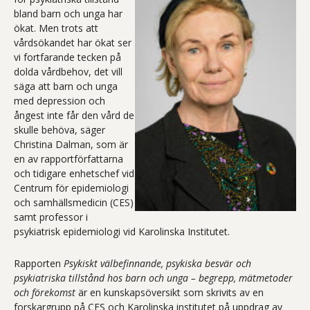
bland barn och unga har
ökat. Men trots att
vårdsökandet har ökat ser
vi fortfarande tecken på
dolda vårdbehov, det vill
säga att barn och unga
med depression och
ångest inte får den vård de
skulle behöva, säger
Christina Dalman, som är
en av rapportförfattarna
och tidigare enhetschef vid
Centrum för epidemiologi
och samhällsmedicin (CES)
samt professor i
psykiatrisk epidemiologi vid Karolinska Institutet.
Rapporten
Psykiskt välbefinnande, psykiska besvär och
psykiatriska tillstånd hos barn och unga
– begrepp, mätmetoder
och förekomst
är en kunskapsöversikt som skrivits av en
forskargrupp på CES och Karolinska institutet på uppdrag av