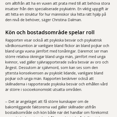
om alltifrån att ha en vuxen att prata med till att behöva stora
insatser från den specialiserade psykiatrin. En viktig uppgift är
att hitta en struktur för hur människor ska hitta rätt hjälp på
den nivå de behöver, säger Christina Dalman.
Kön och bostadsområde spelar roll
Rapporten visar också att psykiska besvär och psykiatrisk
vårdkonsumtion är vanligare bland flickor än bland pojkar och
bland unga vuxna jämfört med tonåringar. Däremot ser man
större relativa ökningar bland unga män, jämfört med unga
kvinnor, vad gäller självrapporterade svåra besvär av oro och
ångest. Dessutom är självmord, som kan ses som den
yttersta konsekvensen av psykiskt lidande, vanligare bland
pojkar och unga män. Rapporten beskriver också att
skillnaderna i rapporterade psykiska besvär och erhållen vård
är större i socioekonomiskt utsatta områden.
‒ Det är angeläget att få större kunskaper om de
bakomliggande faktorerna vad gäller skillnader utifrån
bostadsområde och kön både när det handlar om förekomst