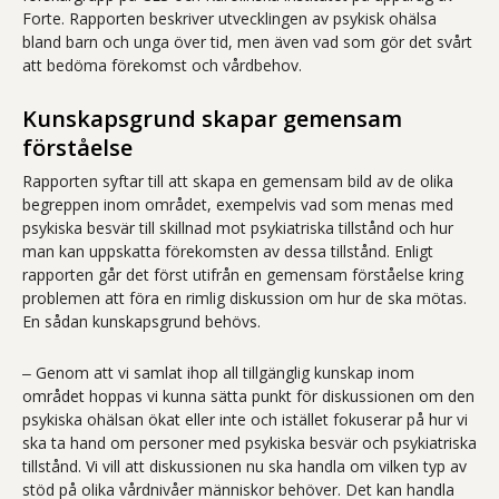
Forte. Rapporten beskriver utvecklingen av psykisk ohälsa
bland barn och unga över tid, men även vad som gör det svårt
att bedöma förekomst och vårdbehov.
Kunskapsgrund skapar gemensam
förståelse
Rapporten syftar till att skapa en gemensam bild av de olika
begreppen inom området, exempelvis vad som menas med
psykiska besvär till skillnad mot psykiatriska tillstånd och hur
man kan uppskatta förekomsten av dessa tillstånd. Enligt
rapporten går det först utifrån en gemensam förståelse kring
problemen att föra en rimlig diskussion om hur de ska mötas.
En sådan kunskapsgrund behövs.
‒ Genom att vi samlat ihop all tillgänglig kunskap inom
området hoppas vi kunna sätta punkt för diskussionen om den
psykiska ohälsan ökat eller inte och istället fokuserar på hur vi
ska ta hand om personer med psykiska besvär och psykiatriska
tillstånd. Vi vill att diskussionen nu ska handla om vilken typ av
stöd på olika vårdnivåer människor behöver. Det kan handla