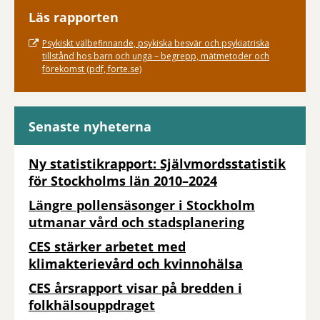
Läs rapporten
Psykiskt välbefinnande, psykiska besvär och psykiatriska
tillstånd hos barn och unga – begrepp, mätmetoder och
förekomst (pdf, forte.se)
Senaste nyheterna
Ny statistikrapport: Självmordsstatistik
för Stockholms län 2010–2024
Längre pollensäsonger i Stockholm
utmanar vård och stadsplanering
CES stärker arbetet med
klimakterievård och kvinnohälsa
CES årsrapport visar på bredden i
folkhälsouppdraget