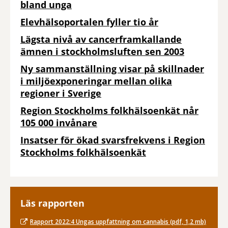
bland unga
Elevhälsoportalen fyller tio år
Lägsta nivå av cancerframkallande
ämnen i stockholmsluften sen 2003
Ny sammanställning visar på skillnader
i miljöexponeringar mellan olika
regioner i Sverige
Region Stockholms folkhälsoenkät når
105 000 invånare
Insatser för ökad svarsfrekvens i Region
Stockholms folkhälsoenkät
Läs rapporten
Rapport 2022:4 Ungas uppfattning om cannabis (pdf, 1,2 mb)