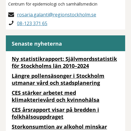
Centrum för epidemiologi och samhällsmedicin
rosaria.galanti@regionstockholm.se
08-123 371 65
Senaste nyheterna
Ny statistikrapport: Självmordsstatistik
för Stockholms län 2010–2024
Längre pollensäsonger i Stockholm
utmanar vård och stadsplanering
CES stärker arbetet med
klimakterievård och kvinnohälsa
CES årsrapport visar på bredden i
folkhälsouppdraget
Storkonsumtion av alkohol minskar