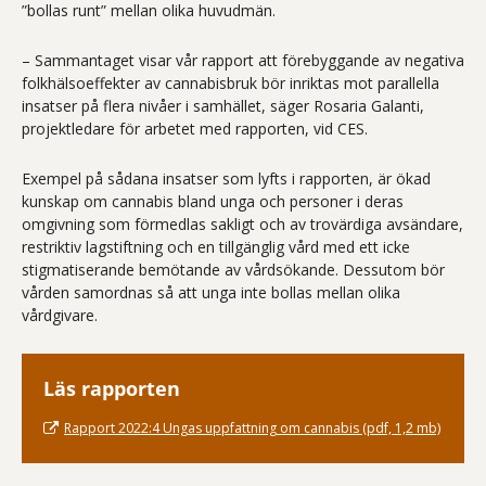
”bollas runt” mellan olika huvudmän.
– Sammantaget visar vår rapport att förebyggande av negativa
folkhälsoeffekter av cannabisbruk bör inriktas mot parallella
insatser på flera nivåer i samhället, säger Rosaria Galanti,
projektledare för arbetet med rapporten, vid CES.
Exempel på sådana insatser som lyfts i rapporten, är ökad
kunskap om cannabis bland unga och personer i deras
omgivning som förmedlas sakligt och av trovärdiga avsändare,
restriktiv lagstiftning och en tillgänglig vård med ett icke
stigmatiserande bemötande av vårdsökande. Dessutom bör
vården samordnas så att unga inte bollas mellan olika
vårdgivare.
Läs rapporten
Rapport 2022:4 Ungas uppfattning om cannabis (pdf, 1,2 mb)