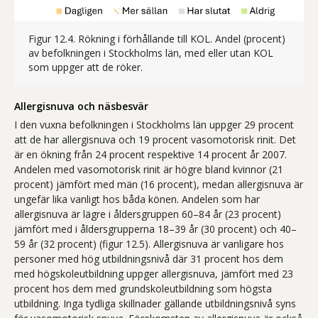
Figur 12.4. Rökning i förhållande till KOL. Andel (procent)
av befolkningen i Stockholms län, med eller utan KOL
Figur 12.4 visar förekomsten av allerg
som uppger att de röker.
Allergisnuva och näsbesvär
I den vuxna befolkningen i Stockholms län uppger 29 procent
att de har allergisnuva och 19 procent vasomotorisk rinit. Det
är en ökning från 24 procent respektive 14 procent år 2007.
Andelen med vasomotorisk rinit är högre bland kvinnor (21
procent) jämfört med män (16 procent), medan allergisnuva är
ungefär lika vanligt hos båda könen. Andelen som har
allergisnuva är lägre i åldersgruppen 60–84 år (23 procent)
jämfört med i åldersgrupperna 18–39 år (30 procent) och 40–
59 år (32 procent) (figur 12.5). Allergisnuva är vanligare hos
personer med hög utbildningsnivå där 31 procent hos dem
med högskoleutbildning uppger allergisnuva, jämfört med 23
procent hos dem med grundskoleutbildning som högsta
utbildning. Inga tydliga skillnader gällande utbildningsnivå syns