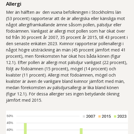
Allergi
Mer än hälften av den vuxna befolkningen i Stockholms län
(53 procent) rapporterar att de är allergiska eller känsliga mot
något allergiframkallande ämne såsom pollen, pälsdjur eller
födoämnen. Vanligast är allergi mot pollen som har ökat över
tid från 30 procent år 2007, 35 procent år 2015, till 43 procent i
den senaste enkäten 2023. Kvinnor rapporterar pollenallergi i
något högre utsträckning än män (45 procent jämfört med 41
procent), men förekomsten har ökat hos båda könen (figur
12.1). Efter pollen är allergi mot pälsdjur vanligast (22 procent),
följt av födoämnen (15 procent), mögel (14 procent) och
kvalster (11 procent). Allergi mot födoämnen, mögel och
kvalster är även de vanligare bland kvinnor jämfört med män,
medan förekomsten av pälsdjursallergi är lika bland könen
(figur 12.1). För dessa allergier ses ingen betydande ökning
jämfört med 2015.