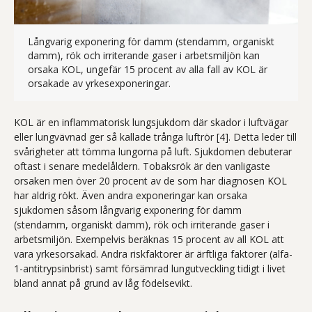
Långvarig exponering för damm (stendamm, organiskt
damm), rök och irriterande gaser i arbetsmiljön kan
orsaka KOL, ungefär 15 procent av alla fall av KOL är
Fotografi: Bearbetning av en s
orsakade av yrkesexponeringar.
KOL är en inflammatorisk lungsjukdom där skador i luftvägar
eller lungvävnad ger så kallade trånga luftrör [4]. Detta leder till
svårigheter att tömma lungorna på luft. Sjukdomen debuterar
oftast i senare medelåldern. Tobaksrök är den vanligaste
orsaken men över 20 procent av de som har diagnosen KOL
har aldrig rökt. Även andra exponeringar kan orsaka
sjukdomen såsom långvarig exponering för damm
(stendamm, organiskt damm), rök och irriterande gaser i
arbetsmiljön. Exempelvis beräknas 15 procent av all KOL att
vara yrkesorsakad. Andra riskfaktorer är ärftliga faktorer (alfa-
1-antitrypsinbrist) samt försämrad lungutveckling tidigt i livet
bland annat på grund av låg födelsevikt.