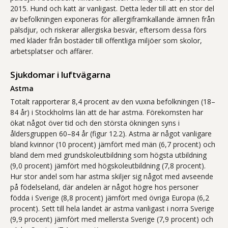
2015. Hund och katt är vanligast. Detta leder till att en stor del
av befolkningen exponeras för allergiframkallande ämnen från
pälsdjur, och riskerar allergiska besvär, eftersom dessa förs
med kläder från bostäder till offentliga miljöer som skolor,
arbetsplatser och affärer.
Sjukdomar i luftvägarna
Astma
Totalt rapporterar 8,4 procent av den vuxna befolkningen (18–
84 år) i Stockholms län att de har astma. Förekomsten har
ökat något över tid och den största ökningen syns i
åldersgruppen 60–84 år (figur 12.2). Astma är något vanligare
bland kvinnor (10 procent) jämfört med män (6,7 procent) och
bland dem med grundskoleutbildning som högsta utbildning
(9,0 procent) jämfört med högskoleutbildning (7,8 procent).
Hur stor andel som har astma skiljer sig något med avseende
på födelseland, där andelen är något högre hos personer
födda i Sverige (8,8 procent) jämfört med övriga Europa (6,2
procent). Sett till hela landet är astma vanligast i norra Sverige
(9,9 procent) jämfört med mellersta Sverige (7,9 procent) och