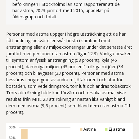
befolkningen i Stockholms län som rapporterar att de
har astma, 2023 jämfört med 2015, uppdelat på
Figur 12.2 visar andel av befolkningen i
åldersgrupp och totalt.
Personer med astma uppger i högre utsträckning att de har
fått andningsbesvär eller svår hosta i samband med
ansträngning eller av miljöexponeringar under det senaste året
jämfört med personer utan astma (figur 12.3). Vanliga orsaker
till symtom är fysisk ansträngning (58 procent), kyla (46
procent), dammiga miljöer (43 procent), rökiga miljöer (34
procent) och bilavgaser (33 procent). Personer med astma
besväras i högre grad av andra miljöfaktorer i och utanför
bostaden, som vedeldningsrök, torr luft och andras tobaksrök.
Trots att rökning både kan förvärra och orsaka astma, visar
resultat från MHE 23 att rökning är nästan lika vanligt bland
dem med astma (9,3 procent) som bland dem utan astma (11
procent).