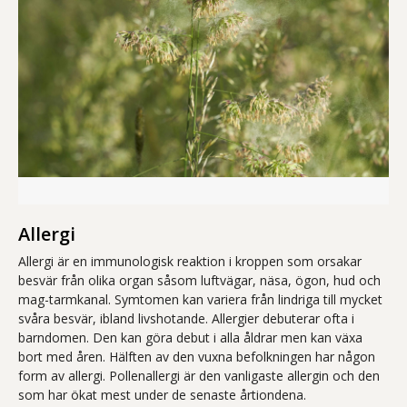
Fotografi, närbild av ett gräsax som släpper ifrån sig ett moln a
Allergi
Allergi är en immunologisk reaktion i kroppen som orsakar
besvär från olika organ såsom luftvägar, näsa, ögon, hud och
mag-tarmkanal. Symtomen kan variera från lindriga till mycket
svåra besvär, ibland livshotande. Allergier debuterar ofta i
barndomen. Den kan göra debut i alla åldrar men kan växa
bort med åren. Hälften av den vuxna befolkningen har någon
form av allergi. Pollenallergi är den vanligaste allergin och den
som har ökat mest under de senaste årtiondena.