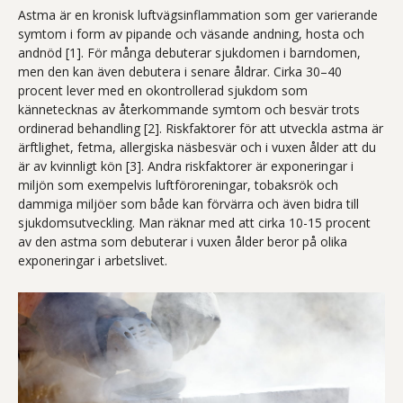
Astma är en kronisk luftvägsinflammation som ger varierande
symtom i form av pipande och väsande andning, hosta och
andnöd [1]. För många debuterar sjukdomen i barndomen,
men den kan även debutera i senare åldrar. Cirka 30–40
procent lever med en okontrollerad sjukdom som
kännetecknas av återkommande symtom och besvär trots
ordinerad behandling [2]. Riskfaktorer för att utveckla astma är
ärftlighet, fetma, allergiska näsbesvär och i vuxen ålder att du
är av kvinnligt kön [3]. Andra riskfaktorer är exponeringar i
miljön som exempelvis luftföroreningar, tobaksrök och
dammiga miljöer som både kan förvärra och även bidra till
sjukdomsutveckling. Man räknar med att cirka 10-15 procent
av den astma som debuterar i vuxen ålder beror på olika
exponeringar i arbetslivet.