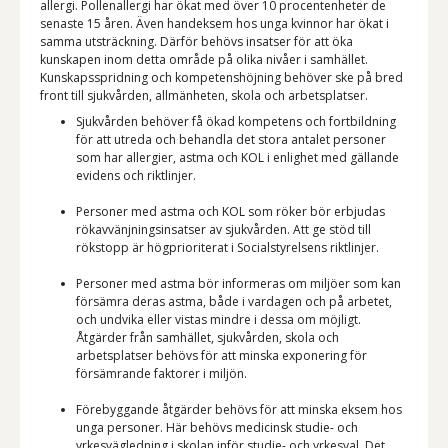
allergi. Pollenallergi har ökat med över 10 procentenheter de
senaste 15 åren. Även handeksem hos unga kvinnor har ökat i
samma utsträckning. Därför behövs insatser för att öka
kunskapen inom detta område på olika nivåer i samhället.
Kunskapsspridning och kompetenshöjning behöver ske på bred
front till sjukvården, allmänheten, skola och arbetsplatser.
Sjukvården behöver få ökad kompetens och fortbildning
för att utreda och behandla det stora antalet personer
som har allergier, astma och KOL i enlighet med gällande
evidens och riktlinjer.
Personer med astma och KOL som röker bör erbjudas
rökavvänjningsinsatser av sjukvården. Att ge stöd till
rökstopp är högprioriterat i Socialstyrelsens riktlinjer.
Personer med astma bör informeras om miljöer som kan
försämra deras astma, både i vardagen och på arbetet,
och undvika eller vistas mindre i dessa om möjligt.
Åtgärder från samhället, sjukvården, skola och
arbetsplatser behövs för att minska exponering för
försämrande faktorer i miljön.
Förebyggande åtgärder behövs för att minska eksem hos
unga personer. Här behövs medicinsk studie- och
yrkesvägledning i skolan inför studie- och yrkesval. Det