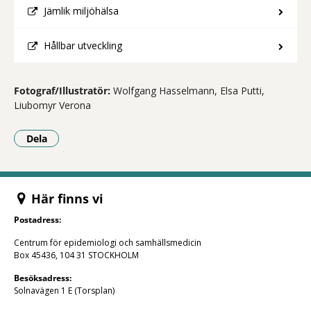
Jämlik miljöhälsa
Hållbar utveckling
Fotograf/Illustratör:
Wolfgang Hasselmann, Elsa Putti,
Liubomyr Verona
Dela
- Klicka för att öppna delningsalternativ.
Här finns vi
Postadress:
Centrum för epidemiologi och samhällsmedicin
Box 45436, 104 31 STOCKHOLM
Besöksadress:
Solnavägen 1 E (Torsplan)