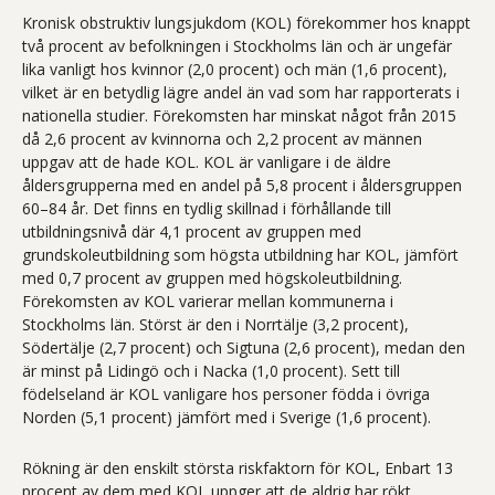
Kronisk obstruktiv lungsjukdom (KOL) förekommer hos knappt
två procent av befolkningen i Stockholms län och är ungefär
lika vanligt hos kvinnor (2,0 procent) och män (1,6 procent),
vilket är en betydlig lägre andel än vad som har rapporterats i
nationella studier. Förekomsten har minskat något från 2015
då 2,6 procent av kvinnorna och 2,2 procent av männen
uppgav att de hade KOL. KOL är vanligare i de äldre
åldersgrupperna med en andel på 5,8 procent i åldersgruppen
60–84 år. Det finns en tydlig skillnad i förhållande till
utbildningsnivå där 4,1 procent av gruppen med
grundskoleutbildning som högsta utbildning har KOL, jämfört
med 0,7 procent av gruppen med högskoleutbildning.
Förekomsten av KOL varierar mellan kommunerna i
Stockholms län. Störst är den i Norrtälje (3,2 procent),
Södertälje (2,7 procent) och Sigtuna (2,6 procent), medan den
är minst på Lidingö och i Nacka (1,0 procent). Sett till
födelseland är KOL vanligare hos personer födda i övriga
Norden (5,1 procent) jämfört med i Sverige (1,6 procent).
Rökning är den enskilt största riskfaktorn för KOL, Enbart 13
procent av dem med KOL uppger att de aldrig har rökt,