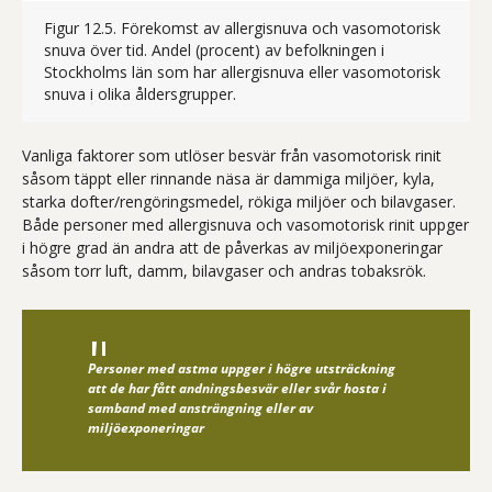
Figur 12.5. Förekomst av allergisnuva och vasomotorisk
snuva över tid. Andel (procent) av befolkningen i
Stockholms län som har allergisnuva eller vasomotorisk
Figur 12.5 visar andelen av befolkn
snuva i olika åldersgrupper.
Vanliga faktorer som utlöser besvär från vasomotorisk rinit
såsom täppt eller rinnande näsa är dammiga miljöer, kyla,
starka dofter/rengöringsmedel, rökiga miljöer och bilavgaser.
Både personer med allergisnuva och vasomotorisk rinit uppger
i högre grad än andra att de påverkas av miljöexponeringar
såsom torr luft, damm, bilavgaser och andras tobaksrök.
Personer med astma uppger i högre utsträckning
att de har fått andningsbesvär eller svår hosta i
samband med ansträngning eller av
miljöexponeringar