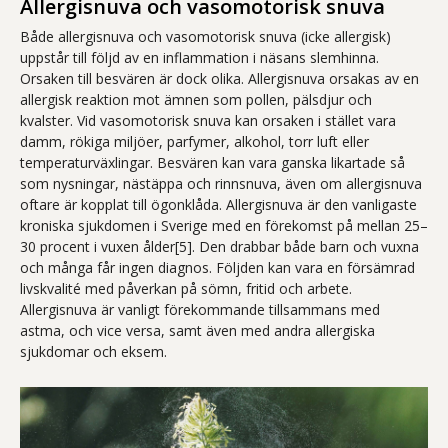
Allergisnuva och vasomotorisk snuva
Både allergisnuva och vasomotorisk snuva (icke allergisk)
uppstår till följd av en inflammation i näsans slemhinna.
Orsaken till besvären är dock olika. Allergisnuva orsakas av en
allergisk reaktion mot ämnen som pollen, pälsdjur och
kvalster. Vid vasomotorisk snuva kan orsaken i stället vara
damm, rökiga miljöer, parfymer, alkohol, torr luft eller
temperaturväxlingar. Besvären kan vara ganska likartade så
som nysningar, nästäppa och rinnsnuva, även om allergisnuva
oftare är kopplat till ögonklåda. Allergisnuva är den vanligaste
kroniska sjukdomen i Sverige med en förekomst på mellan 25–
30 procent i vuxen ålder[5]. Den drabbar både barn och vuxna
och många får ingen diagnos. Följden kan vara en försämrad
livskvalité med påverkan på sömn, fritid och arbete.
Allergisnuva är vanligt förekommande tillsammans med
astma, och vice versa, samt även med andra allergiska
sjukdomar och eksem.