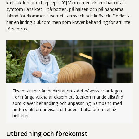
kärlsjukdomar och epilepsi. [6] Vuxna med eksem har oftast
symtom i ansiktet, i hårbotten, på halsen och på händerna.
Ibland förekommer eksemet i armveck och knäveck. De flesta
har en lindrig sjukdom men som kräver behandling för att inte
försämras.
Eksem är mer än hudirritation – det påverkar vardagen.
För många vuxna är eksem ett återkommande tillstånd
som kräver behandling och anpassning. Samband med
andra sjukdomar visar att hudens hälsa är en del av
Fotografi av en kvinna som sitter på en parkbänk och k
helheten.
Utbredning och förekomst