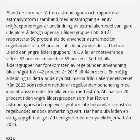
Bland de som har fått en astmadiagnos och rapporterar
astmasymtom i samband med ansträngning eller av
miljöexponeringar är användning av astmaläkemedel vanligare
i de äldre åldersgrupperna. I åldersgruppen 60–84 år
rapporterar 58 procent att de använder astmamedicin
regelbundet och 33 procent att de använder det vid behov.
Bland den yngre åldersgruppen, 18-39 år, är motsvarande
siffror 32 procent respektive 39 procent. Sett till alla
åldersgrupper har förekomsten av regelbunden användning
ökat något från 42 procent år 2015 till 44 procent. En möjlig
anledning till detta är de nya riktlinjerna från Läkemedelsverket
från 2023 som rekommenderar regelbunden behandling med
inhalationssteroider för alla vuxna med astma. Att nästan 70
procent i den yngre åldersgruppen som har fått en
astmadiagnos och upplever symtom inte behandlar sin astma
regelbundet är dock anmärkningsvärt. Här har sjukvården en
viktig uppgift i att ge råd i enlighet med de nya riktlinjerna från
2023.
KOL