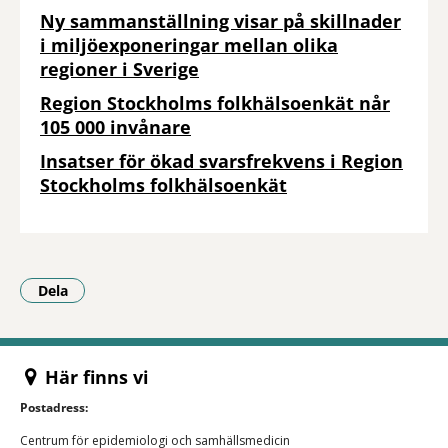
Ny sammanställning visar på skillnader
i miljöexponeringar mellan olika
regioner i Sverige
Region Stockholms folkhälsoenkät når
105 000 invånare
Insatser för ökad svarsfrekvens i Region
Stockholms folkhälsoenkät
Dela
- Klicka för att öppna delningsalternativ.
Här finns vi
Postadress:
Centrum för epidemiologi och samhällsmedicin