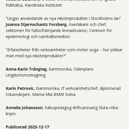
folkhälsa, Karolinska Institutet.
”Ungas användande av nya nikotinprodukter i Stockholms län”
Joanna Stjernschantz Forsberg
, överläkare och chef,
sektionen för hälsofrämjande levnadsvanor, Centrum för
epidemiologi och samhällsmedicin.
”Erfarenheter från verksamheter som möter unga ­– ­hur jobbar
man med nya nikotinprodukter?”
Anna-Karin Trångteg
, barnmorska, Odenplans
Ungdomsmottagning
Karin Petrovic,
Barnmorska, tf verksamhetschef, diplomerad
rökavvänjare, Mama Mia BMM Solna
Annelie Johansson
, hälsopedagog driftsansvarig Sluta-röka-
linjen.
Publicerad 2025-12-17