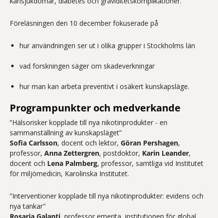
kärlsjukdomar, diabetes och graviditetskomplikationer.
Föreläsningen den 10 december fokuserade på
hur användningen ser ut i olika grupper i Stockholms län
vad forskningen säger om skadeverkningar
hur man kan arbeta preventivt i osäkert kunskapsläge.
Programpunkter och medverkande
”Hälsorisker kopplade till nya nikotinprodukter - en
sammanställning av kunskapsläget”
Sofia Carlsson
, docent och lektor,
Göran Pershagen
,
professor,
Anna Zettergren
, postdoktor,
Karin Leander
,
docent och
Lena Palmberg
, professor, samtliga vid Institutet
för miljömedicin, Karolinska Institutet.
”Interventioner kopplade till nya nikotinprodukter: evidens och
nya tankar"
Rosaria Galanti
, professor emerita, institutionen för global