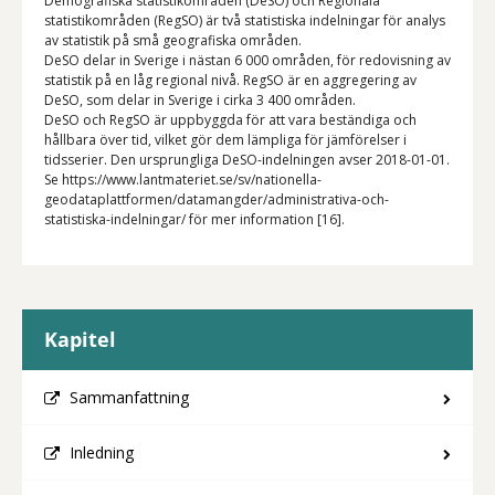
Demografiska statistikområden (DeSO) och Regionala
statistikområden (RegSO) är två statistiska indelningar för analys
av statistik på små geografiska områden.
DeSO delar in Sverige i nästan 6 000 områden, för redovisning av
statistik på en låg regional nivå. RegSO är en aggregering av
DeSO, som delar in Sverige i cirka 3 400 områden.
DeSO och RegSO är uppbyggda för att vara beständiga och
hållbara över tid, vilket gör dem lämpliga för jämförelser i
tidsserier. Den ursprungliga DeSO-indelningen avser 2018-01-01.
Se https://www.lantmateriet.se/sv/nationella-
geodataplattformen/datamangder/administrativa-och-
statistiska-indelningar/ för mer information [16].
Kapitel
Sammanfattning
Inledning