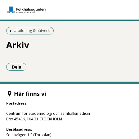
Föregående sida:
Utbildning & nätverk
Arkiv
Dela
- Klicka för att öppna delningsalternativ.
Här finns vi
Postadress:
Centrum för epidemiologi och samhällsmedicin
Box 45436, 104 31 STOCKHOLM
Besöksadress:
Solnavägen 1 E (Torsplan)