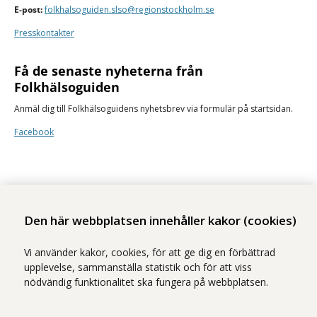
E-post:
folkhalsoguiden.slso@regionstockholm.se
Presskontakter
Få de senaste nyheterna från
Folkhälsoguiden
Anmäl dig till Folkhälsoguidens nyhetsbrev via formulär på startsidan.
Facebook
Den här webbplatsen innehåller kakor (cookies)
Stockholms läns sjukvårdsområde erbjuder hälso- och sjukvård i Region
Vi använder kakor, cookies, för att ge dig en förbättrad
Stockholms regi.
upplevelse, sammanställa statistik och för att viss
nödvändig funktionalitet ska fungera på webbplatsen.
Samtliga bilder på webbplatsen är tagna av fotograf Yanan Li om inget
annat namn anges.