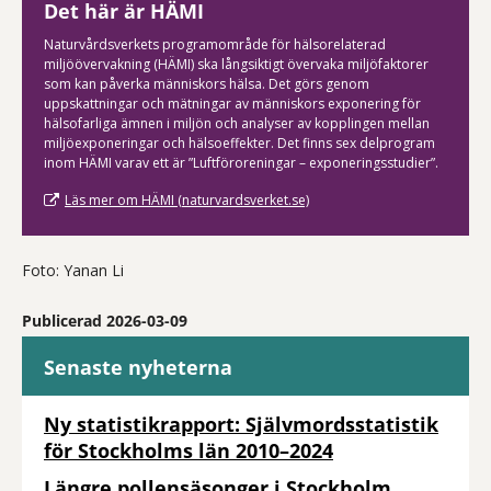
Det här är HÄMI
Naturvårdsverkets programområde för hälsorelaterad
miljöövervakning (HÄMI) ska långsiktigt övervaka miljöfaktorer
som kan påverka människors hälsa. Det görs genom
uppskattningar och mätningar av människors exponering för
hälsofarliga ämnen i miljön och analyser av kopplingen mellan
miljöexponeringar och hälsoeffekter. Det finns sex delprogram
inom HÄMI varav ett är ”Luftföroreningar – exponeringsstudier”.
Läs mer om HÄMI (naturvardsverket.se)
Foto: Yanan Li
Publicerad 2026-03-09
Senaste nyheterna
Ny statistikrapport: Självmordsstatistik
för Stockholms län 2010–2024
Längre pollensäsonger i Stockholm