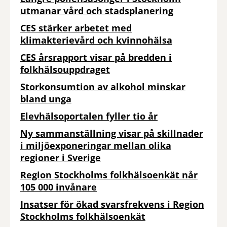
utmanar vård och stadsplanering
CES stärker arbetet med
klimakterievård och kvinnohälsa
CES årsrapport visar på bredden i
folkhälsouppdraget
Storkonsumtion av alkohol minskar
bland unga
Elevhälsoportalen fyller tio år
Ny sammanställning visar på skillnader
i miljöexponeringar mellan olika
regioner i Sverige
Region Stockholms folkhälsoenkät når
105 000 invånare
Insatser för ökad svarsfrekvens i Region
Stockholms folkhälsoenkät