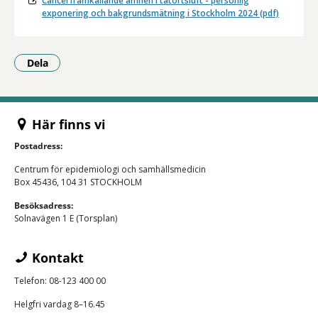
Cancerframkallande ämnen i tätortsluft - personlig
exponering och bakgrundsmätning i Stockholm 2024 (pdf)
Dela
- Klicka för att öppna delningsalternativ.
Här finns vi
Postadress:
Centrum för epidemiologi och samhällsmedicin
Box 45436, 104 31 STOCKHOLM
Besöksadress:
Solnavägen 1 E (Torsplan)
Kontakt
Telefon: 08-123 400 00
Helgfri vardag 8–16.45