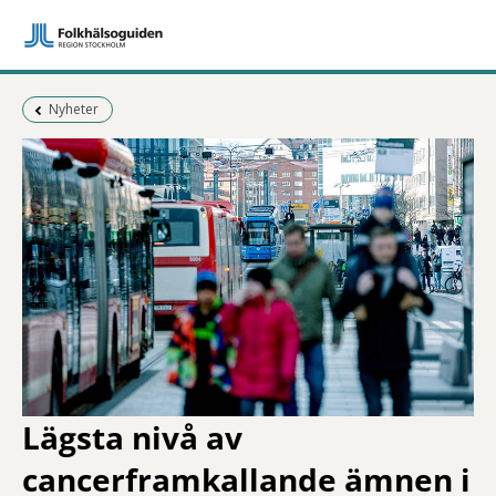
Föregående sida:
Nyheter
Lägsta nivå av
cancerframkallande ämnen i