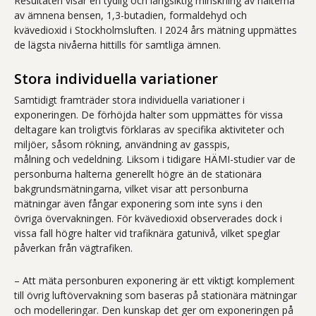
Resultaten visar en tydlig och långsiktig minskning av halterna
av ämnena bensen, 1,3-butadien, formaldehyd och
kvävedioxid i Stockholmsluften. I 2024 års mätning uppmättes
de lägsta nivåerna hittills för samtliga ämnen.
Stora individuella variationer
Samtidigt framträder
stora
individuella variationer i
exponeringen. De förhöjda halter som uppmättes för vissa
deltagare kan troligtvis förklaras av specifika aktiviteter och
miljöer, såsom rökning, användning av gasspis,
målning och vedeldning. Liksom i tidigare HÄMI-studier var de
personburna halterna generellt högre än de stationära
bakgrundsmätningarna, vilket visar att personburna
mätningar
även
fångar exponering som inte
syns i
den
övriga
övervakning
en
.
För kvävedioxid observerades dock i
vissa fall högre halter vid trafiknära gatunivå, vilket speglar
påverkan från vägtrafiken.
–
Att mäta personburen exponering är ett
viktigt
komplement
till övrig luftövervakning som baseras på stationära mätningar
och modelleringar.
Den kunskap det ger om exponeringen
på