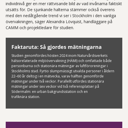
individnivå
ger en
mer
rättvisande
bild av vad invånarna faktisk
t
utsätts för
.
De sjunkande halterna stämmer också överens
med den nedåtgående trend vi ser i Stockholm i den vanliga
övervakningen
, säger
Alexandra
Lövquist
,
handläggare
på
C
AMM
och
projektledare för studien.
Faktaruta: Så gjordes mätningarna
Studien genomförde
s
hösten 2024 inom Naturvårdsverkets
hälsorelaterade miljöövervakning (HÄMI) och omfattade
både
personburna och stationära mätningar av luftföroreningar i
Stockholms stad. Fyrtio slumpmässigt utvalda personer i åldern
22–60 år deltog
i en mätvecka,
varav hälften genomförde
mätningar under två veckor. Parallellt utfördes stationära
mätningar under sex veckor vid två referensplatser på
Södermalm: en urban bakgrundsstation och en
trafiknära
station.