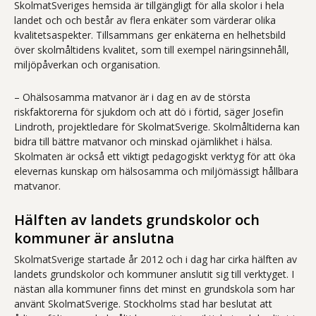
SkolmatSveriges hemsida är tillgängligt för alla skolor i hela
landet och och består av flera enkäter som värderar olika
kvalitetsaspekter. Tillsammans ger enkäterna en helhetsbild
över skolmåltidens kvalitet, som till exempel näringsinnehåll,
miljöpåverkan och organisation.
– Ohälsosamma matvanor är i dag en av de största
riskfaktorerna för sjukdom och att dö i förtid, säger Josefin
Lindroth, projektledare för SkolmatSverige. Skolmåltiderna kan
bidra till bättre matvanor och minskad ojämlikhet i hälsa.
Skolmaten är också ett viktigt pedagogiskt verktyg för att öka
elevernas kunskap om hälsosamma och miljömässigt hållbara
matvanor.
Hälften av landets grundskolor och
kommuner är anslutna
SkolmatSverige startade år 2012 och i dag har cirka hälften av
landets grundskolor och kommuner anslutit sig till verktyget. I
nästan alla kommuner finns det minst en grundskola som har
använt SkolmatSverige. Stockholms stad har beslutat att