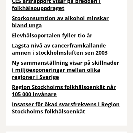
CES årsrapport visar på bredden i
folkhälsouppdraget
Storkonsumtion av alkohol minskar
bland unga
Elevhälsoportalen fyller tio år
Lägsta nivå av cancerframkallande
ämnen i stockholmsluften sen 2003
Ny sammanställning visar på skillnader
i miljöexponeringar mellan olika
regioner i Sverige
Region Stockholms folkhälsoenkät når
105 000 invånare
Insatser för ökad svarsfrekvens i Region
Stockholms folkhälsoenkät