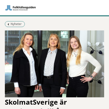
Föregående sida:
Nyheter
SkolmatSverige är