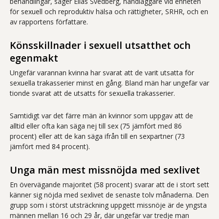
behandlingar, säger Elias Svedberg, handläggare vid enheten
för sexuell och reproduktiv hälsa och rättigheter, SRHR, och en
av rapportens författare.
Könsskillnader i sexuell utsatthet och
egenmakt
Ungefär varannan kvinna har svarat att de varit utsatta för
sexuella trakasserier minst en gång. Bland män har ungefär var
tionde svarat att de utsatts för sexuella trakasserier.
Samtidigt var det färre män än kvinnor som uppgav att de
alltid eller ofta kan säga nej till sex (75 jämfört med 86
procent) eller att de kan säga ifrån till en sexpartner (73
jämfört med 84 procent).
Unga män mest missnöjda med sexlivet
En övervägande majoritet (58 procent) svarar att de i stort sett
känner sig nöjda med sexlivet de senaste tolv månaderna. Den
grupp som i störst utsträckning uppgett missnöje är de yngsta
männen mellan 16 och 29 år, där ungefär var tredje man