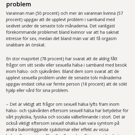
problem
Varannan man (50 procent) och mer än varannan kvinna (57
procent) uppgav att de upplevt problem i samband med
sexlivet under de senaste tolv månaderna. Det vanligast
förekommande problemet bland kvinnor var att ha saknat
intresse för sex, medan det bland män var att få orgasm
snabbare än önskat.
En stor majoritet (78 procent) har svarat att de aldrig fått
frågor om sitt sexliv eller sexuella hälsa i samband med besök
inom hälso- och sjukvården. Bland dem som svarat att de
upplevt sexuella problem under de senaste tolv månaderna
uppgav endast cirka var femte person (18 procent) att de sökt
hjälp eller vård för sina problem.
– Det är viktigt att frågor om sexuell hälsa lyfts fram inom
hälso- och sjukvården eftersom sexuell hälsa har betydelse för
vårt psykiska, fysiska och sociala välbefinnande i stort. Det är
också viktigt eftersom sexuell ohälsa kan vara symtom på
andra bakomliggande sjukdomar eller effekt av vissa