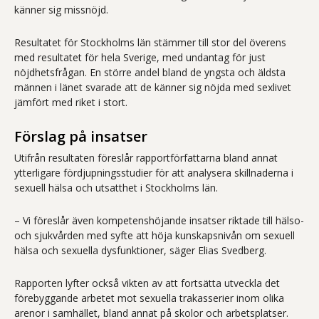
känner sig missnöjd.
Resultatet för Stockholms län stämmer till stor del överens
med resultatet för hela Sverige, med undantag för just
nöjdhetsfrågan. En större andel bland de yngsta och äldsta
männen i länet svarade att de känner sig nöjda med sexlivet
jämfört med riket i stort.
Förslag på insatser
Utifrån resultaten föreslår rapportförfattarna bland annat
ytterligare fördjupningsstudier för att analysera skillnaderna i
sexuell hälsa och utsatthet i Stockholms län.
– Vi föreslår även kompetenshöjande insatser riktade till hälso-
och sjukvården med syfte att höja kunskapsnivån om sexuell
hälsa och sexuella dysfunktioner, säger Elias Svedberg.
Rapporten lyfter också vikten av att fortsätta utveckla det
förebyggande arbetet mot sexuella trakasserier inom olika
arenor i samhället, bland annat på skolor och arbetsplatser.