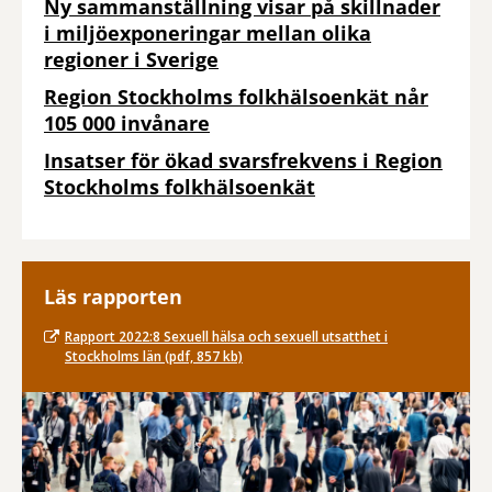
Ny sammanställning visar på skillnader
i miljöexponeringar mellan olika
regioner i Sverige
Region Stockholms folkhälsoenkät når
105 000 invånare
Insatser för ökad svarsfrekvens i Region
Stockholms folkhälsoenkät
Läs rapporten
Rapport 2022:8 Sexuell hälsa och sexuell utsatthet i
Stockholms län (pdf, 857 kb)